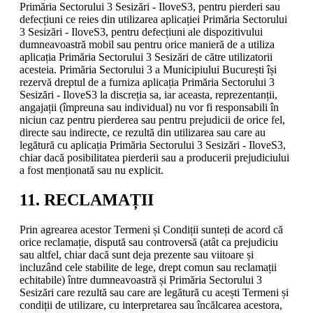
Primăria Sectorului 3 Sesizări - IloveS3, pentru pierderi sau
defecțiuni ce reies din utilizarea aplicației Primăria Sectorului
3 Sesizări - IloveS3, pentru defecțiuni ale dispozitivului
dumneavoastră mobil sau pentru orice manieră de a utiliza
aplicația Primăria Sectorului 3 Sesizări de către utilizatorii
acesteia. Primăria Sectorului 3 a Municipiului București își
rezervă dreptul de a furniza aplicația Primăria Sectorului 3
Sesizări - IloveS3 la discreția sa, iar aceasta, reprezentanții,
angajații (împreuna sau individual) nu vor fi responsabili în
niciun caz pentru pierderea sau pentru prejudicii de orice fel,
directe sau indirecte, ce rezultă din utilizarea sau care au
legătură cu aplicația Primăria Sectorului 3 Sesizări - IloveS3,
chiar dacă posibilitatea pierderii sau a producerii prejudiciului
a fost menționată sau nu explicit.
11. RECLAMAȚII
Prin agrearea acestor Termeni și Condiții sunteți de acord că
orice reclamație, dispută sau controversă (atât ca prejudiciu
sau altfel, chiar dacă sunt deja prezente sau viitoare și
incluzând cele stabilite de lege, drept comun sau reclamații
echitabile) între dumneavoastră și Primăria Sectorului 3
Sesizări care rezultă sau care are legătură cu acești Termeni și
condiții de utilizare, cu interpretarea sau încălcarea acestora,