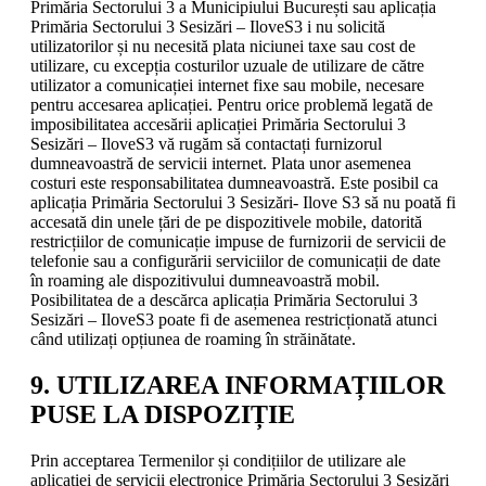
Primăria Sectorului 3 a Municipiului București sau aplicația
Primăria Sectorului 3 Sesizări – IloveS3 i nu solicită
utilizatorilor și nu necesită plata niciunei taxe sau cost de
utilizare, cu excepția costurilor uzuale de utilizare de către
utilizator a comunicației internet fixe sau mobile, necesare
pentru accesarea aplicației. Pentru orice problemă legată de
imposibilitatea accesării aplicației Primăria Sectorului 3
Sesizări – IloveS3 vă rugăm să contactați furnizorul
dumneavoastră de servicii internet. Plata unor asemenea
costuri este responsabilitatea dumneavoastră. Este posibil ca
aplicația Primăria Sectorului 3 Sesizări- Ilove S3 să nu poată fi
accesată din unele țări de pe dispozitivele mobile, datorită
restricțiilor de comunicație impuse de furnizorii de servicii de
telefonie sau a configurării serviciilor de comunicații de date
în roaming ale dispozitivului dumneavoastră mobil.
Posibilitatea de a descărca aplicația Primăria Sectorului 3
Sesizări – IloveS3 poate fi de asemenea restricționată atunci
când utilizați opțiunea de roaming în străinătate.
9. UTILIZAREA INFORMAȚIILOR
PUSE LA DISPOZIȚIE
Prin acceptarea Termenilor și condițiilor de utilizare ale
aplicației de servicii electronice Primăria Sectorului 3 Sesizări