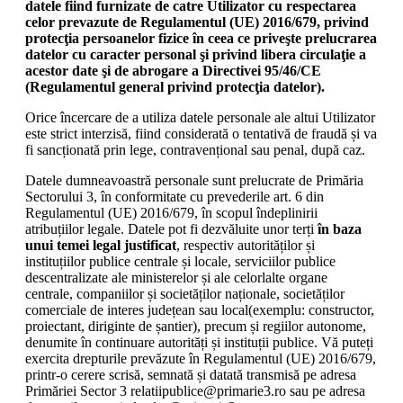
datele fiind furnizate de catre Utilizator cu respectarea
celor prevazute de Regulamentul (UE) 2016/679, privind
protecţia persoanelor fizice în ceea ce priveşte prelucrarea
datelor cu caracter personal şi privind libera circulaţie a
acestor date şi de abrogare a Directivei 95/46/CE
(Regulamentul general privind protecţia datelor).
Orice încercare de a utiliza datele personale ale altui Utilizator
este strict interzisă, fiind considerată o tentativă de fraudă și va
fi sancționată prin lege, contravențional sau penal, după caz.
Datele dumneavoastră personale sunt prelucrate de Primăria
Sectorului 3, în conformitate cu prevederile art. 6 din
Regulamentul (UE) 2016/679, în scopul îndeplinirii
atribuțiilor legale. Datele pot fi dezvăluite unor terți
în baza
unui temei legal justificat
, respectiv autorităților și
instituțiilor publice centrale și locale, serviciilor publice
descentralizate ale ministerelor și ale celorlalte organe
centrale, companiilor și societăților naționale, societăților
comerciale de interes județean sau local(exemplu: constructor,
proiectant, diriginte de șantier), precum și regiilor autonome,
denumite în continuare autorități și instituții publice. Vă puteți
exercita drepturile prevăzute în Regulamentul (UE) 2016/679,
printr-o cerere scrisă, semnată și datată transmisă pe adresa
Primăriei Sector 3 relatiipublice@primarie3.ro sau pe adresa