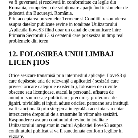
va fi guvernată și rezolvată în conformitate cu legile din
Romania, competența de soluționare aparținând instanțelor de
judecată din București, România.
Prin acceptarea prezentelor Termene si Conditii, raspunderea
asupra datelor publicate revine in totalitate Utilizatorului
,Aplicatia IloveS3 fiind doar un canal de comunicare intre
Primaria Sectorului 3 si cetatenii care pot sesiza in timp real
problemele din teren.
12. FOLOSIREA UNUI LIMBAJ
LICENȚIOS
Orice sesizare transmisă prin intermediul aplicației IloveS3 și
care depășește aria de relevanță a aplicației ( sesizări care
privesc oricare categorie existenta ), folosirea de cuvinte
obscene sau licențioase, atacul la persoană, afișarea de
anunțuri sau mesaje publicitare, precum și proferarea de
jigniri, trivialități și injurii aduse oricărei persoane sau instituții
va fi sancționată prin ștergerea integrală a acestuia sau chiar
interzicerea dreptului de a transmite în viitor alte sesizări.
Raspunderea asupra continutului revine in totalitate
Utilizatorului inregistrat in cadrul Aplicatiei IloveS3 asupra
continutului publicat si va fi sanctionata conform legiilor in
vigoare.