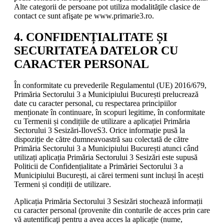
Alte categorii de persoane pot utiliza modalităţile clasice de
contact ce sunt afişate pe www.primarie3.ro.
4. CONFIDENȚIALITATE ȘI
SECURITATEA DATELOR CU
CARACTER PERSONAL
În conformitate cu prevederile Regulamentul (UE) 2016/679,
Primăria Sectorului 3 a Municipiului București prelucrează
date cu caracter personal, cu respectarea principiilor
menționate în continuare, în scopuri legitime, în conformitate
cu Termenii și condițiile de utilizare a aplicației Primăria
Sectorului 3 Sesizări-IloveS3. Orice informație pusă la
dispoziție de către dumneavoastră sau colectată de către
Primăria Sectorului 3 a Municipiului București atunci când
utilizați aplicația Primăria Sectorului 3 Sesizări este supusă
Politicii de Confidențialitate a Primăriei Sectorului 3 a
Municipiului București, ai cărei termeni sunt incluși în acești
Termeni și condiții de utilizare.
Aplicația Primăria Sectorului 3 Sesizări stochează informații
cu caracter personal (provenite din conturile de acces prin care
vă autentificaţi pentru a avea acces la aplicație (nume,