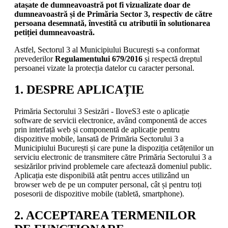
atașate de dumneavoastră pot fi vizualizate doar de
dumneavoastră și de Primăria Sector 3, respectiv de către
persoana desemnată, învestită cu atributii în solutionarea
petiției dumneavoastră.
Astfel, Sectorul 3 al Municipiului București s-a conformat
prevederilor
Regulamentului 679/2016
și respectă dreptul
persoanei vizate la protecția datelor cu caracter personal.
1. DESPRE APLICAȚIE
Primăria Sectorului 3 Sesizări - IloveS3 este o aplicație
software de servicii electronice, având componentă de acces
prin interfață web și componentă de aplicație pentru
dispozitive mobile, lansată de Primăria Sectorului 3 a
Municipiului București și care pune la dispoziția cetățenilor un
serviciu electronic de transmitere către Primăria Sectorului 3 a
sesizărilor privind problemele care afectează domeniul public.
Aplicația este disponibilă atât pentru acces utilizând un
browser web de pe un computer personal, cât și pentru toți
posesorii de dispozitive mobile (tabletă, smartphone).
2. ACCEPTAREA TERMENILOR