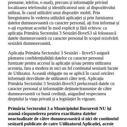
prenume, telefon, e-mail), precum și informaţiile privind
localizarea telefonului și identificatorul unic al dispozitivului
utilizat, în cazul utilizării unui dispozitiv mobil. Prin
înregistrarea în vederea utilizării aplicației și prin furnizarea
datelor dumneavoastră cu caracter personal, ați fost informat și
v-ați exprimat acordul în mod explicit și fără echivoc ca
aplicația Primăria Sectorului 3 Sesizări-IloveS3 să folosească
datele dumneavoastră cu caracter personal în scopul rezolvării
sesizării dumneavoastră.
Aplicația Primăria Sectorului 3 Sesizări - IloveS3 asigură
păstrarea confidențialității datelor cu caracter personal
furnizate pentru accesul la aplicație și/sau pentru utilizarea
acesteia, fara a modera in nici un fel continutul sesizarii facute
de Utilizator. Această obligație nu se aplică în cazul oricărei
informații dezvăluite de utilizatori către terți. Aplicația
Primăria Sectorului 3 Sesizări-IloveS3 prelucrează datele cu
caracter personal și informațiile deținute/transmise de către
dumneavoastră cu bună credință, asigurând respectarea
dreptului la viața privată și a legislației în vigoare.
Primăria Sectorului 3 a Municipiului Bucuresti NU își
asumă răspunderea pentru exactitatea datelor
neactualizate de către dumneavoastră si nici de continutul
sesizarii publicate de catre Utilizatorul Aplicatiei, aceste