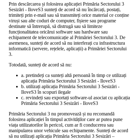
Prin descărcarea și folosirea aplicației Primăria Sectorului 3
Sesizări - IloveS3 sunteți de acord să nu încărcați, postați,
trimiteți prin e-mail sau să transmiteți orice material ce conține
viruși sau alte coduri de computer, fișiere sau programe
destinate să întrerupă, să distrugă sau să limiteze
funcționalitatea oricărui software sau hardware sau
echipament de telecomunicație al Primăriei Sectorului 3. De
asemenea, sunteți de acord să nu interferați cu infrastructura
informatică (servere, rețelele, aplicații) a Primăriei Sectorului
3.
Totodată, sunteți de acord să nu:
a. pretindeți ca sunteți altă persoană în timp ce utilizați
aplicația Primăria Sectorului 3 Sesizări - IloveS3
b. utilizați aplicația Primăria Sectorului 3 Sesizări -
IloveS3 în scopuri ilegale
c. revindeți sau exportați software-ul asociat cu aplicația
Primăria Sectorului 3 Sesizări - IloveS3
Primăria Sectorului 3 nu promovează și nu recomandă
folosirea aplicației în timpul activităților care ar putea pune
viața utilizatorilor în pericol, cum ar fi conducerea sau
manipularea unor vehicule sau echipamente. Sunteți de acord
să nu utilizați aplicația Primăria Sectorului 3 Sesizări –