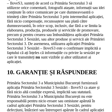
– IloveS3, sunteți de acord ca Primăria Sectorului 3 să
utilizeze orice comentarii, fotografii atașate, informații sau idei
conținute în orice comunicare pe care dumneavoastră o
trimiteți către Primăria Sectorului 3 prin intermediul aplicației,
fără nicio compensație, recunoaștere sau plată către
dumneavoastră, în orice scop, inclusiv, dar fără a se limita la
elaborarea, producția, produsele și serviciile de promovare,
precum și pentru crearea sau îmbunătățirea aplicației Primăria
Sectorului 3 Sesizări, sau altor produse și servicii ale Primăriei
Sectorului 3. De asemenea, utilizarea aplicației Primăria
Sectorului 3 Sesizări – IloveS3 este o confirmare implicită a
faptului că ați înțeles că informațiile cu privire la sesizări pe
care le transmiteți
nu
sunt vizibile și altor utilizatori ai
aplicației.
10. GARANȚIE ȘI RĂSPUNDERE
Primăria Sectorului 3 a Municipiului București furnizează
aplicația Primăria Sectorului 3 Sesizări - IloveS3 ca atare și
fără nicio altă condiție expresă, implicită sau statutară.
Primăria Sectorului 3 a Municipiului București nu este
responsabilă pentru nicio eroare sau omisiune apărută în
cadrul aplicației Primăria Sectorului 3 Sesizări, pentru
defecțiuni, întârzieri sau întreruperi apărute în cadrul aplicației