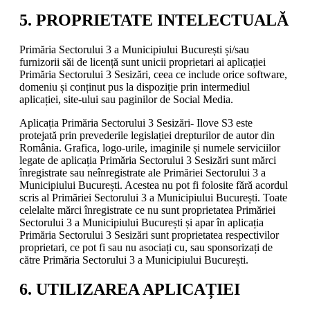
5. PROPRIETATE INTELECTUALĂ
Primăria Sectorului 3 a Municipiului București și/sau
furnizorii săi de licență sunt unicii proprietari ai aplicației
Primăria Sectorului 3 Sesizări, ceea ce include orice software,
domeniu și conținut pus la dispoziție prin intermediul
aplicației, site-ului sau paginilor de Social Media.
Aplicația Primăria Sectorului 3 Sesizări- Ilove S3 este
protejată prin prevederile legislației drepturilor de autor din
România. Grafica, logo-urile, imaginile și numele serviciilor
legate de aplicația Primăria Sectorului 3 Sesizări sunt mărci
înregistrate sau neînregistrate ale Primăriei Sectorului 3 a
Municipiului București. Acestea nu pot fi folosite fără acordul
scris al Primăriei Sectorului 3 a Municipiului București. Toate
celelalte mărci înregistrate ce nu sunt proprietatea Primăriei
Sectorului 3 a Municipiului București și apar în aplicația
Primăria Sectorului 3 Sesizări sunt proprietatea respectivilor
proprietari, ce pot fi sau nu asociați cu, sau sponsorizați de
către Primăria Sectorului 3 a Municipiului București.
6. UTILIZAREA APLICAȚIEI