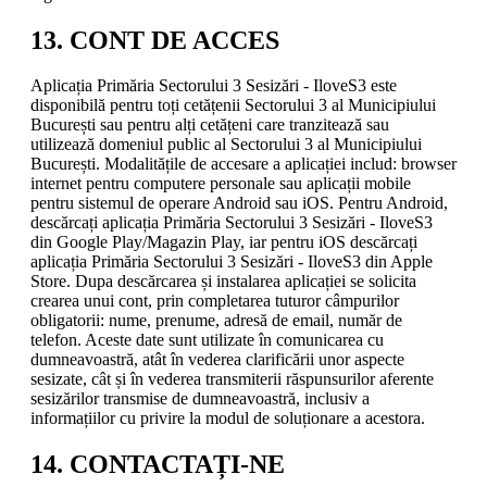
13. CONT DE ACCES
Aplicația Primăria Sectorului 3 Sesizări - IloveS3 este
disponibilă pentru toți cetățenii Sectorului 3 al Municipiului
București sau pentru alți cetățeni care tranzitează sau
utilizează domeniul public al Sectorului 3 al Municipiului
București. Modalitățile de accesare a aplicației includ: browser
internet pentru computere personale sau aplicații mobile
pentru sistemul de operare Android sau iOS. Pentru Android,
descărcați aplicația Primăria Sectorului 3 Sesizări - IloveS3
din Google Play/Magazin Play, iar pentru iOS descărcați
aplicația Primăria Sectorului 3 Sesizări - IloveS3 din Apple
Store. Dupa descărcarea și instalarea aplicației se solicita
crearea unui cont, prin completarea tuturor câmpurilor
obligatorii: nume, prenume, adresă de email, număr de
telefon. Aceste date sunt utilizate în comunicarea cu
dumneavoastră, atât în vederea clarificării unor aspecte
sesizate, cât și în vederea transmiterii răspunsurilor aferente
sesizărilor transmise de dumneavoastră, inclusiv a
informațiilor cu privire la modul de soluționare a acestora.
14. CONTACTAȚI-NE