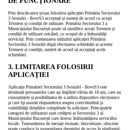
DE FUNCȚIONARE
Prin descărcarea și/sau folosirea aplicației Primăria Sectorului
3 Sesizări - IloveS3 acceptați și sunteți de acord cu aceşti
Termeni și condiții de utilizare. Primăria Sectorului 3 a
Municipiului București poate să modifice acești Termeni și
condiții de utilizare oricând, cu scopul de a îmbunătăţi
serviciul. Prin continuarea utilizării aplicației Primăria
Sectorului 3 Sesizări după efectuarea schimbări ai acestor
Termeni și condiții, sunteti de acord să acceptați acele
schimbări.
3. LIMITAREA FOLOSIRII
APLICAȚIEI
Aplicația Primăriei Sectorului 3 Sesizări - IloveS3 este
destinată persoanelor care au împlinit vârsta de 18 ani, care au
cunoștințele și posibilitatea de a utiliza dispozitive electronice
şi care îşi asumă răspunderea asupra corectitudinii şi
valabilităţii detaliilor completate în solicitare. Principalele
categorii de utilizatori sunt cetăţeni ai Sectorului 3 al
Municipiului București care doresc îmbunătăţirea serviciilor
locale. Transmiterea de mesaje eronate, răuvoitoare, obscene
poate conduce la suspendarea dreptului de acces în platformă.