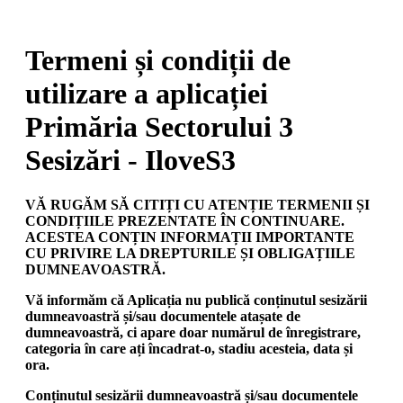
Termeni și condiții de
utilizare a aplicației
Primăria Sectorului 3
Sesizări - IloveS3
VĂ RUGĂM SĂ CITIȚI CU ATENȚIE TERMENII ȘI
CONDIȚIILE PREZENTATE ÎN CONTINUARE.
ACESTEA CONȚIN INFORMAȚII IMPORTANTE
CU PRIVIRE LA DREPTURILE ȘI OBLIGAȚIILE
DUMNEAVOASTRĂ.
Vă informăm că Aplicația nu publică conținutul sesizării
dumneavoastră și/sau documentele atașate de
dumneavoastră, ci apare doar numărul de înregistrare,
categoria în care ați încadrat-o, stadiu acesteia, data și
ora.
Conținutul sesizării dumneavoastră și/sau documentele