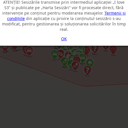
ATENȚIE! Sesizările transmise prin intermediul aplicației „I love
S3” și publicate pe „Harta Sesizări” vor fi procesate direct, fără
intervenție pe conținut pentru moderarea mesajelor.
Termenii și
condițiile
din aplicație cu privire la conținutul sesizării s-au
modificat, pentru gestionarea și soluționarea solicitărilor în timp
real.
OK